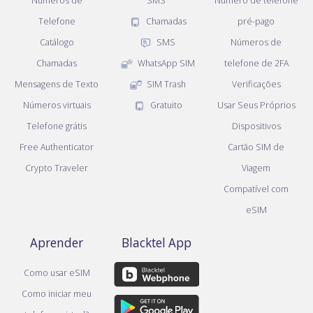
Números de
SMS
Número de telefone
Telefone
Chamadas
pré-pago
Catálogo
SMS
Números de
Chamadas
WhatsApp SIM
telefone de 2FA
Mensagens de Texto
SIM Trash
Verificações
Números virtuais
Gratuito
Usar Seus Próprios
Telefone grátis
Dispositivos
Free Authenticator
Cartão SIM de
Crypto Traveler
Viagem
Compatível com
eSIM
Aprender
Blacktel App
Como usar eSIM
Como iniciar meu