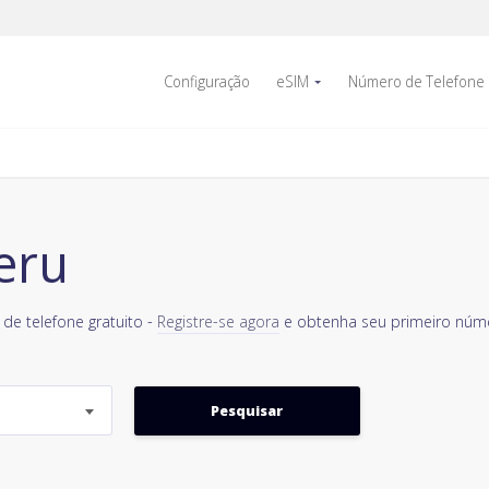
Configuração
eSIM
Número de Telefone
eru
de telefone gratuito -
Registre-se agora
e obtenha seu primeiro númer