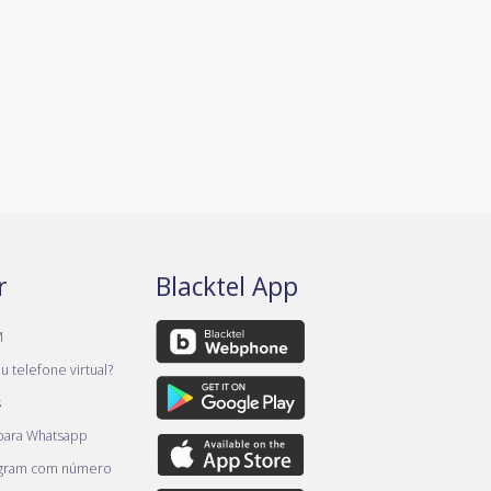
r
Blacktel App
M
 telefone virtual?
s
 para Whatsapp
egram com número