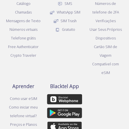
Catálogo
SMS
Números de
Chamadas
WhatsApp SIM
telefone de 2FA
Mensagens de Texto
SIM Trash
Verificações
Números virtuais
Gratuito
Usar Seus Próprios
Telefone grátis
Dispositivos
Free Authenticator
Cartão SIM de
Crypto Traveler
Viagem
Compatível com
eSIM
Aprender
Blacktel App
Como usar eSIM
Como iniciar meu
telefone virtual?
Preços e Planos