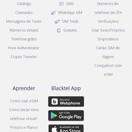
Catálogo
SMS
Números de
Chamadas
WhatsApp SIM
telefone de 2FA
Mensagens de Texto
SIM Trash
Verificações
Números virtuais
Gratuito
Usar Seus Próprios
Telefone grátis
Dispositivos
Free Authenticator
Cartão SIM de
Crypto Traveler
Viagem
Compatível com
eSIM
Aprender
Blacktel App
Como usar eSIM
Como iniciar meu
telefone virtual?
Preços e Planos