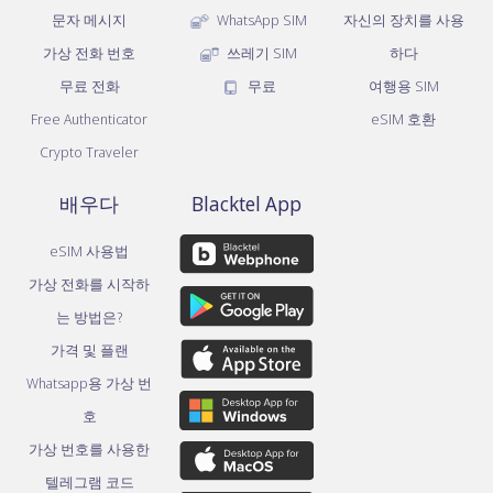
문자 메시지
WhatsApp SIM
자신의 장치를 사용
가상 전화 번호
쓰레기 SIM
하다
무료 전화
무료
여행용 SIM
Free Authenticator
eSIM 호환
Crypto Traveler
배우다
Blacktel App
eSIM 사용법
가상 전화를 시작하
는 방법은?
가격 및 플랜
Whatsapp용 가상 번
호
가상 번호를 사용한
텔레그램 코드