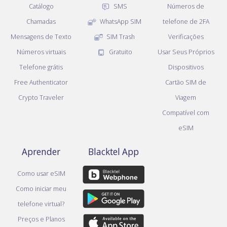
Catálogo
SMS
Números de
Chamadas
WhatsApp SIM
telefone de 2FA
Mensagens de Texto
SIM Trash
Verificações
Números virtuais
Gratuito
Usar Seus Próprios
Telefone grátis
Dispositivos
Free Authenticator
Cartão SIM de
Crypto Traveler
Viagem
Compatível com
eSIM
Aprender
Blacktel App
Como usar eSIM
Como iniciar meu
telefone virtual?
Preços e Planos