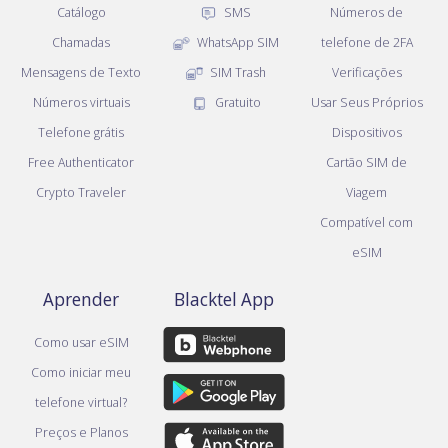
Catálogo
SMS
Números de
Chamadas
WhatsApp SIM
telefone de 2FA
Mensagens de Texto
SIM Trash
Verificações
Números virtuais
Gratuito
Usar Seus Próprios
Telefone grátis
Dispositivos
Free Authenticator
Cartão SIM de
Crypto Traveler
Viagem
Compatível com
eSIM
Aprender
Blacktel App
Como usar eSIM
Como iniciar meu
telefone virtual?
Preços e Planos