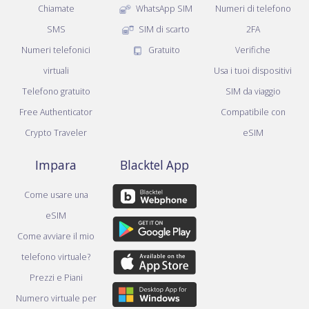
Chiamate
WhatsApp SIM
Numeri di telefono
SMS
SIM di scarto
2FA
Numeri telefonici
Gratuito
Verifiche
virtuali
Usa i tuoi dispositivi
Telefono gratuito
SIM da viaggio
Free Authenticator
Compatibile con
Crypto Traveler
eSIM
Impara
Blacktel App
Come usare una
eSIM
Come avviare il mio
telefono virtuale?
Prezzi e Piani
Numero virtuale per