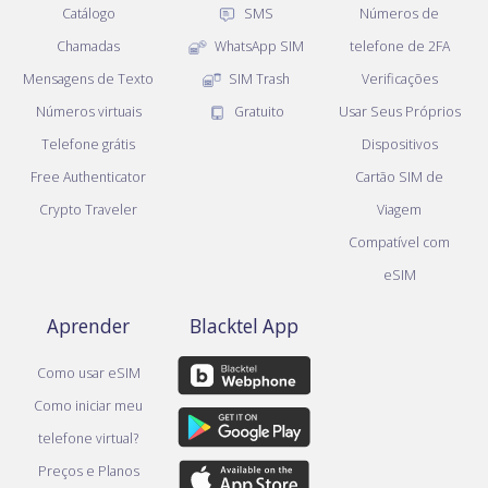
Catálogo
SMS
Números de
Chamadas
WhatsApp SIM
telefone de 2FA
Mensagens de Texto
SIM Trash
Verificações
Números virtuais
Gratuito
Usar Seus Próprios
Telefone grátis
Dispositivos
Free Authenticator
Cartão SIM de
Crypto Traveler
Viagem
Compatível com
eSIM
Aprender
Blacktel App
Como usar eSIM
Como iniciar meu
telefone virtual?
Preços e Planos