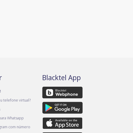
r
Blacktel App
M
 telefone virtual?
s
 para Whatsapp
egram com número