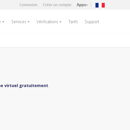
Connexion
Créer un compte
Apps
e
Services
Vérifications
Tarifs
Support
e virtuel gratuitement
.