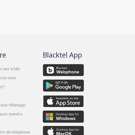
re
Blacktel App
er une eSIM
rrer mon
l ?
 pour Whatsapp
 avec numéro
ro de téléphone