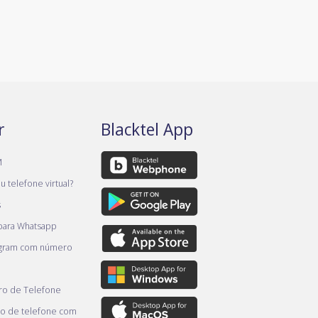
r
Blacktel App
M
 telefone virtual?
s
 para Whatsapp
egram com número
o de Telefone
o de telefone com