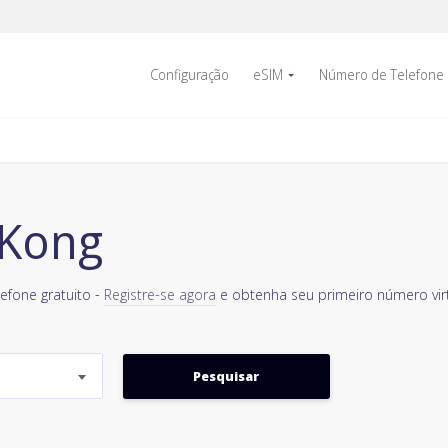
Configuração
eSIM
Número de Telefone
 Kong
efone gratuito -
Registre-se agora
e obtenha seu primeiro número virt