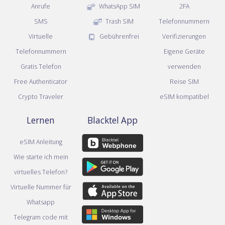
Anrufe
WhatsApp SIM
2FA
SMS
Trash SIM
Telefonnummern
Virtuelle
Gebührenfrei
Verifizierungen
Telefonnummern
Eigene Geräte
Gratis Telefon
verwenden
Free Authenticator
Reise SIM
Crypto Traveler
eSIM kompatibel
Lernen
Blacktel App
eSIM Anleitung
Wie starte ich mein
virtuelles Telefon?
Virtuelle Nummer für
Whatsapp
Telegram code mit