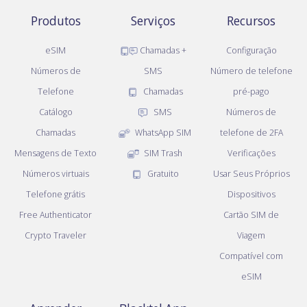
Produtos
Serviços
Recursos
eSIM
Chamadas +
Configuração
Números de
SMS
Número de telefone
Telefone
Chamadas
pré-pago
Catálogo
SMS
Números de
Chamadas
WhatsApp SIM
telefone de 2FA
Mensagens de Texto
SIM Trash
Verificações
Números virtuais
Gratuito
Usar Seus Próprios
Telefone grátis
Dispositivos
Free Authenticator
Cartão SIM de
Crypto Traveler
Viagem
Compatível com
eSIM