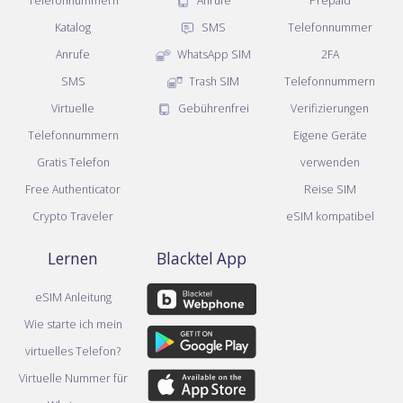
Telefonnummern
Anrufe
Prepaid
Katalog
SMS
Telefonnummer
Anrufe
WhatsApp SIM
2FA
SMS
Trash SIM
Telefonnummern
Virtuelle
Gebührenfrei
Verifizierungen
Telefonnummern
Eigene Geräte
Gratis Telefon
verwenden
Free Authenticator
Reise SIM
Crypto Traveler
eSIM kompatibel
Lernen
Blacktel App
eSIM Anleitung
Wie starte ich mein
virtuelles Telefon?
Virtuelle Nummer für