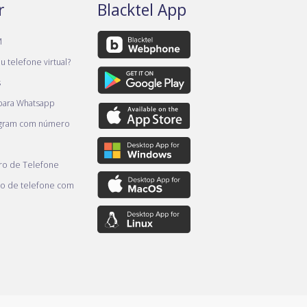
r
Blacktel App
M
 telefone virtual?
s
 para Whatsapp
egram com número
o de Telefone
o de telefone com