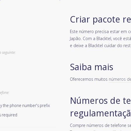
Criar pacote r
Este número precisa estar em 
Japão. Com a Blacktel, você est
e deixe a Blacktel cuidar do rest
o seguinte:
Saiba mais
Oferecemos muitos
números de 
efone:
Números de te
 by the phone number's prefix
regulamentaçã
s required
Compre números de telefone se