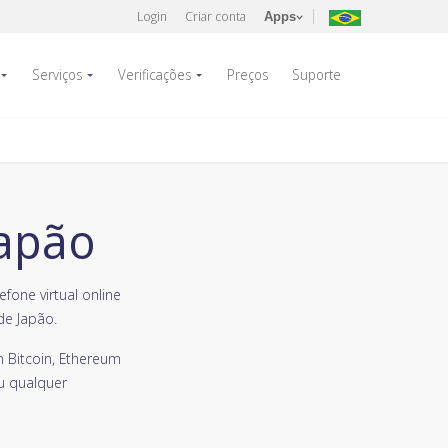
Login
Criar conta
Apps
Serviços
Verificações
Preços
Suporte
apão
one virtual online
de Japão.
 Bitcoin, Ethereum
u qualquer