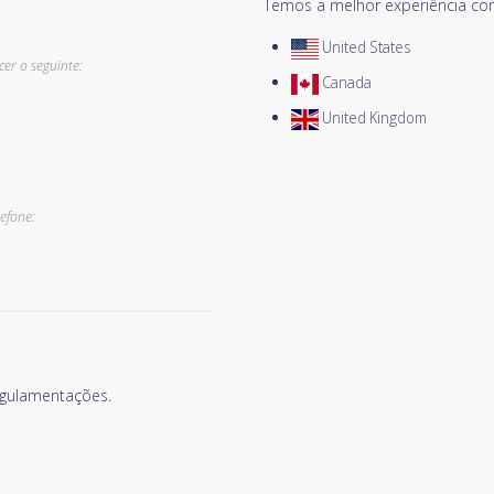
Temos a melhor experiência c
United States
er o seguinte:
Canada
United Kingdom
efone:
gulamentações.