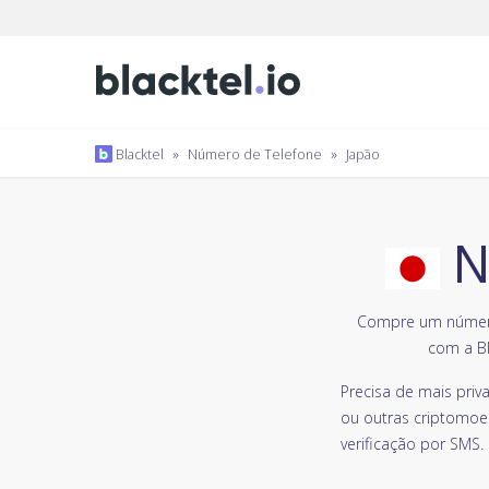
Blacktel
»
Número de Telefone
»
Japão
N
Compre um número 
com a Bl
Precisa de mais pri
ou outras criptomoe
verificação por SMS.