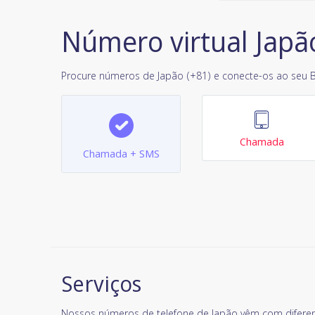
Número virtual Japã
Procure números de Japão (+81) e conecte-os ao seu B
Chamada
Chamada + SMS
Serviços
Nossos números de telefone de Japão vêm com diferen