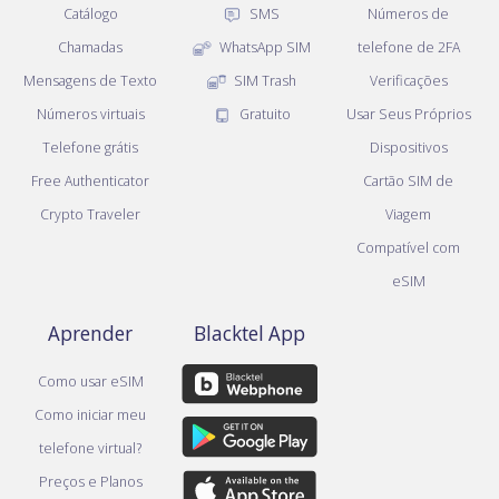
Catálogo
SMS
Números de
Chamadas
WhatsApp SIM
telefone de 2FA
Mensagens de Texto
SIM Trash
Verificações
Números virtuais
Gratuito
Usar Seus Próprios
Telefone grátis
Dispositivos
Free Authenticator
Cartão SIM de
Crypto Traveler
Viagem
Compatível com
eSIM
Aprender
Blacktel App
Como usar eSIM
Como iniciar meu
telefone virtual?
Preços e Planos