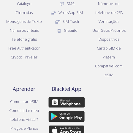
Catálogo
SMS
Números de
Chamadas
WhatsApp SIM
telefone de 2FA
Mensagens de Texto
SIM Trash
Verificações
Números virtuais
Gratuito
Usar Seus Próprios
Telefone grátis
Dispositivos
Free Authenticator
Cartão SIM de
Crypto Traveler
Viagem
Compatível com
eSIM
Aprender
Blacktel App
Como usar eSIM
Como iniciar meu
telefone virtual?
Preços e Planos