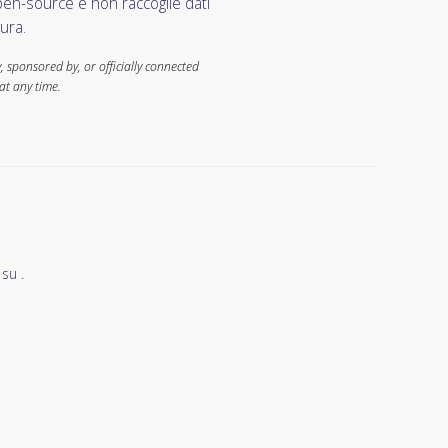
open-source e non raccoglie dati
ura.
 sponsored by, or officially connected
at any time.
su .