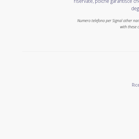
riservate, poiché garantisce ch
deg
Numero telefono per Signal other name
with these 
Ric