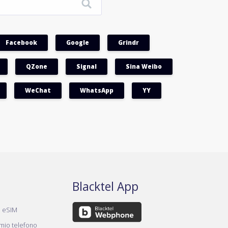
Facebook
Google
Grindr
QZone
Signal
Sina Weibo
WeChat
WhatsApp
YY
Blacktel App
a eSIM
 mio telefono