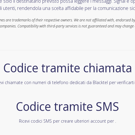
e solo il destinatario previsto possa leggere i messaggi. Signal è 
li utenti, rendendola una scelta affidabile per la comunicazione sic
s are trademarks of their respective owners. We are not affiliated with, endorsed by,
companies. Compatibility with third-party services is not guaranteed and may change 
Codice tramite chiamata
evi chiamate con numeri di telefono dedicati da Blacktel per verificarti 
Codice tramite SMS
Ricevi codici SMS per creare ulteriori account per .