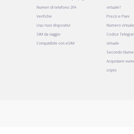
Numeri di telefono 2FA
virtuale?
Verifiche
Prezzi e Piani
Usa i tuoi dispositivi
Numero virtual
SIM da viaggio
Codice Telegr
Compatibile con eSIM
virtuale
Secondo Numer
Acquistare nume
cripto