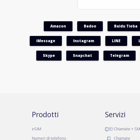
Amazon
Badoo
Baidu Tieba
iMessage
Instagram
LINE
Skype
Snapchat
Telegram
Prodotti
Servizi
eSIM
Chiamate + S
Numeri di telefono
Chiamate