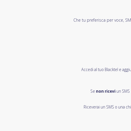
Che tu preferisca per voce, SMS 
Accedi al tuo Blacktel e aggi
Se
non ricevi
un SMS d
Riceverai un SMS o una chia