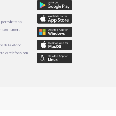
e per Whatsapp
am con numero
o di Telefono
ro di telefono con