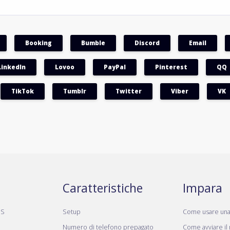
Booking
Bumble
Discord
Email
LinkedIn
Lovoo
PayPal
Pinterest
QQ
TikTok
Tumblr
Twitter
Viber
VK
Caratteristiche
Impara
MS
Setup
Come usare un
Numero di telefono prepagato
Come avviare il