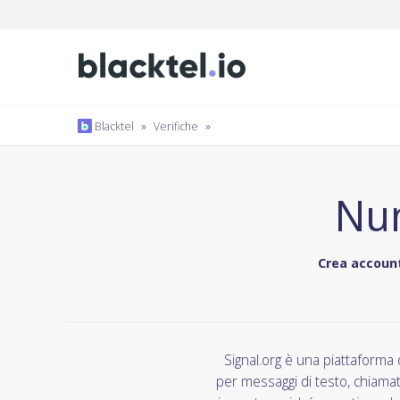
Blacktel
»
Verifiche
»
Num
Crea account
Signal.org è una piattaforma 
per messaggi di testo, chiamat