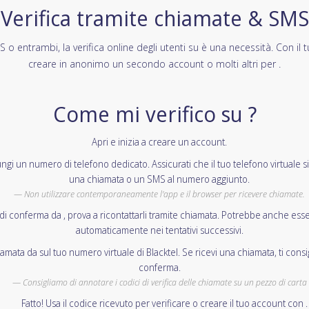
Verifica tramite chiamate & SMS
o entrambi, la verifica online degli utenti su è una necessità. Con il tu
creare in anonimo un secondo account o molti altri per .
Come mi verifico su ?
Apri e inizia a creare un account.
ungi un numero di telefono dedicato. Assicurati che il tuo telefono virtuale s
una chiamata o un SMS al numero aggiunto.
Non utilizzare contemporaneamente l'app e il browser per ricevere chiamate.
i conferma da , prova a ricontattarli tramite chiamata. Potrebbe anche esse
automaticamente nei tentativi successivi.
mata da sul tuo numero virtuale di Blacktel. Se ricevi una chiamata, ti consi
conferma.
Consigliamo di annotare i codici di verifica delle chiamate su un pezzo di carta
Fatto! Usa il codice ricevuto per verificare o creare il tuo account con .