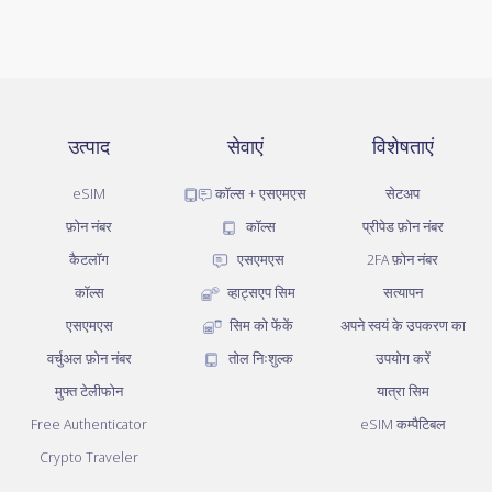
उत्पाद
सेवाएं
विशेषताएं
eSIM
कॉल्स + एसएमएस
सेटअप
फ़ोन नंबर
कॉल्स
प्रीपेड फ़ोन नंबर
कैटलॉग
एसएमएस
2FA फ़ोन नंबर
कॉल्स
व्हाट्सएप सिम
सत्यापन
एसएमएस
सिम को फेंकें
अपने स्वयं के उपकरण का
वर्चुअल फ़ोन नंबर
तोल निःशुल्क
उपयोग करें
मुफ्त टेलीफोन
यात्रा सिम
Free Authenticator
eSIM कम्पैटिबल
Crypto Traveler