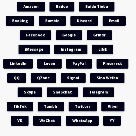
Amazon
Badoo
Baidu Tieba
Booking
Bumble
Discord
Email
Facebook
Google
Grindr
iMessage
Instagram
LINE
LinkedIn
Lovoo
PayPal
Pinterest
QQ
QZone
Signal
Sina Weibo
Skype
Snapchat
Telegram
TikTok
Tumblr
Twitter
Viber
VK
WeChat
WhatsApp
YY