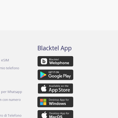
Blacktel App
a eSIM
 mio telefono
e per Whatsapp
am con numero
o di Telefono