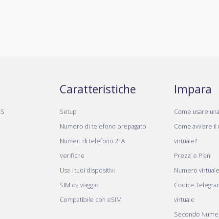
Caratteristiche
Impara
MS
Setup
Come usare un
Numero di telefono prepagato
Come avviare il
Numeri di telefono 2FA
virtuale?
Verifiche
Prezzi e Piani
Usa i tuoi dispositivi
Numero virtual
SIM da viaggio
Codice Telegr
Compatibile con eSIM
virtuale
Secondo Numer