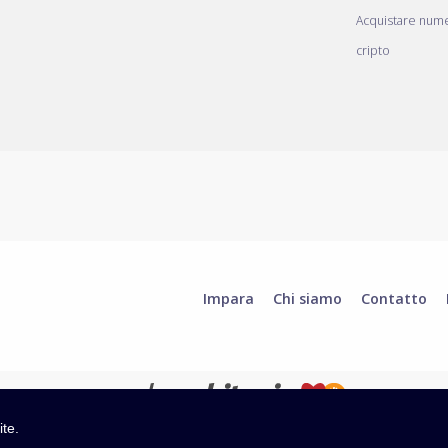
Acquistare nume
cripto
Impara
Chi siamo
Contatto
ite.