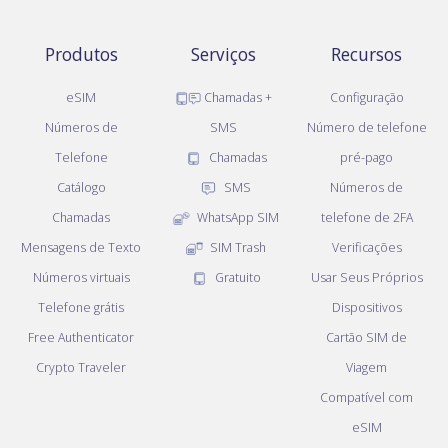
Produtos
Serviços
Recursos
eSIM
Chamadas +
Configuração
Números de
SMS
Número de telefone
Telefone
Chamadas
pré-pago
Catálogo
SMS
Números de
Chamadas
WhatsApp SIM
telefone de 2FA
Mensagens de Texto
SIM Trash
Verificações
Números virtuais
Gratuito
Usar Seus Próprios
Telefone grátis
Dispositivos
Free Authenticator
Cartão SIM de
Crypto Traveler
Viagem
Compatível com
eSIM