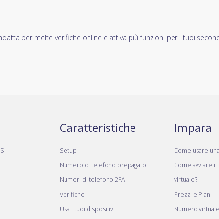
datta per molte verifiche online e attiva più funzioni per i tuoi secon
Caratteristiche
Impara
MS
Setup
Come usare un
Numero di telefono prepagato
Come avviare il
Numeri di telefono 2FA
virtuale?
Verifiche
Prezzi e Piani
Usa i tuoi dispositivi
Numero virtual