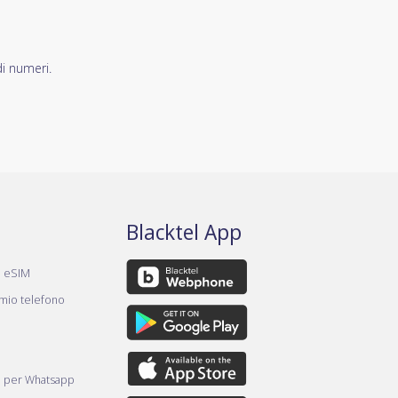
di numeri.
Blacktel App
a eSIM
 mio telefono
e per Whatsapp