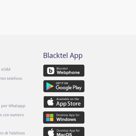
Blacktel App
a eSIM
 mio telefono
e per Whatsapp
am con numero
o di Telefono