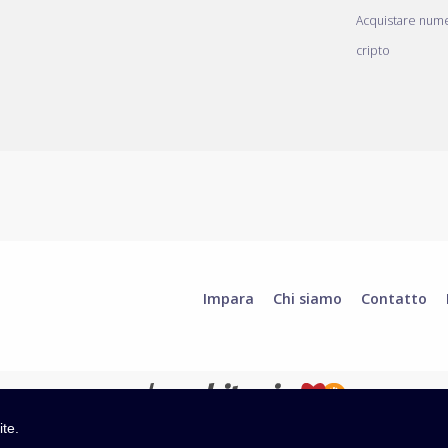
Acquistare nume
cripto
Impara
Chi siamo
Contatto
ite.