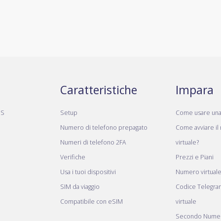
Caratteristiche
Impara
MS
Setup
Come usare un
Numero di telefono prepagato
Come avviare il
Numeri di telefono 2FA
virtuale?
Verifiche
Prezzi e Piani
Usa i tuoi dispositivi
Numero virtual
SIM da viaggio
Codice Telegr
Compatibile con eSIM
virtuale
Secondo Numer