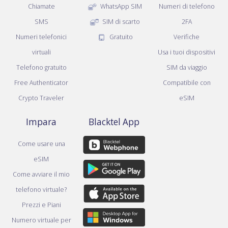
Chiamate
WhatsApp SIM
Numeri di telefono
SMS
SIM di scarto
2FA
Numeri telefonici
Gratuito
Verifiche
virtuali
Usa i tuoi dispositivi
Telefono gratuito
SIM da viaggio
Free Authenticator
Compatibile con
Crypto Traveler
eSIM
Impara
Blacktel App
Come usare una
eSIM
Come avviare il mio
telefono virtuale?
Prezzi e Piani
Numero virtuale per