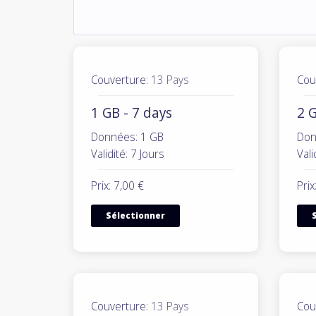
Couverture:
13 Pays
Cou
1 GB - 7 days
2 G
Données: 1 GB
Don
Validité: 7 Jours
Vali
Prix: 7,00 €
Prix
Sélectionner
Couverture:
13 Pays
Cou