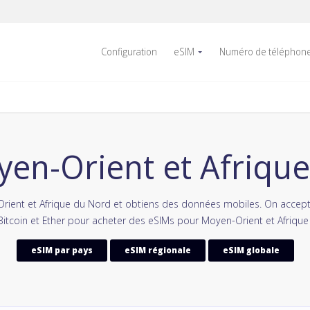
Configuration
eSIM
Numéro de téléphon
en-Orient et Afriqu
ient et Afrique du Nord et obtiens des données mobiles. On accept
tcoin et Ether pour acheter des eSIMs pour Moyen-Orient et Afrique
eSIM par pays
eSIM régionale
eSIM globale