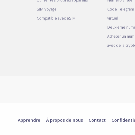
Utiliser tes propres appareils
Numéro virtuel
SIM Voyage
Code Telegram
Compatible avec eSIM
virtuel
Deuxième numé
Acheter un num
avec de la crypt
Apprendre
À propos de nous
Contact
Confidenti