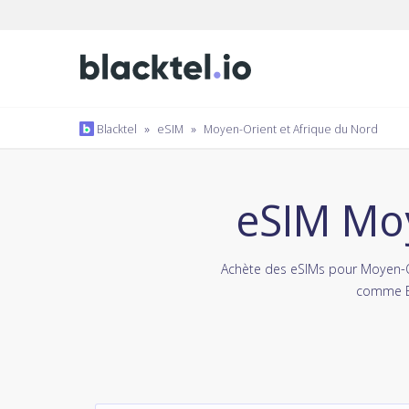
Blacktel
»
eSIM
»
Moyen-Orient et Afrique du Nord
eSIM Moy
Achète des eSIMs pour Moyen-Or
comme Bi