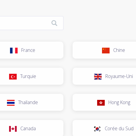
France
Chine
Turquie
Royaume-Uni
Thaïlande
Hong Kong
Canada
Corée du Sud