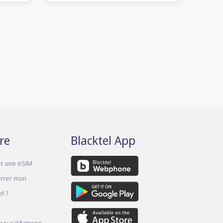
re
Blacktel App
er une eSIM
rrer mon
l ?