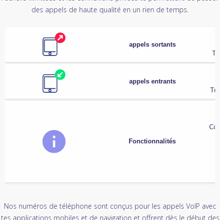
des appels de haute qualité en un rien de temps.
appels sortants
Tu
appels entrants
Tu 
Con
Fonctionnalités
Nos numéros de téléphone sont conçus pour les appels VoIP avec
tes applications mobiles et de navigation et offrent dès le début des