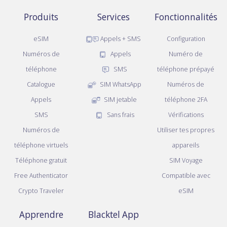
Produits
Services
Fonctionnalités
eSIM
Appels + SMS
Configuration
Numéros de
Appels
Numéro de
téléphone
SMS
téléphone prépayé
Catalogue
SIM WhatsApp
Numéros de
Appels
SIM jetable
téléphone 2FA
SMS
Sans frais
Vérifications
Numéros de
Utiliser tes propres
téléphone virtuels
appareils
Téléphone gratuit
SIM Voyage
Free Authenticator
Compatible avec
Crypto Traveler
eSIM
Apprendre
Blacktel App