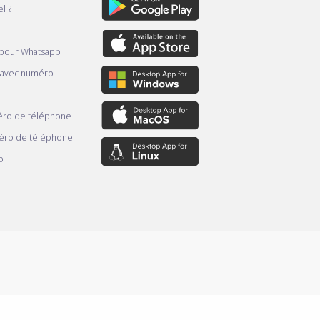
l ?
 pour Whatsapp
 avec numéro
ro de téléphone
éro de téléphone
o