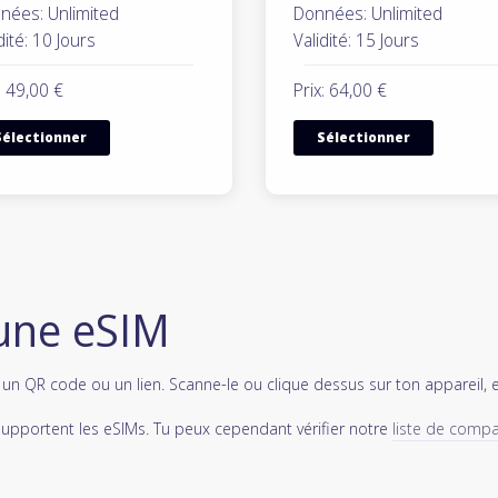
nées: Unlimited
Données: Unlimited
dité: 10 Jours
Validité: 15 Jours
: 49,00 €
Prix: 64,00 €
Sélectionner
Sélectionner
une eSIM
s un QR code ou un lien. Scanne-le ou clique dessus sur ton appareil, 
supportent les eSIMs. Tu peux cependant vérifier notre
liste de compat