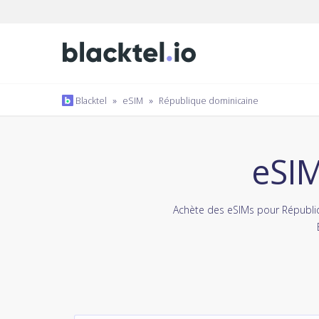
Blacktel
»
eSIM
»
République dominicaine
eSIM
Achète des eSIMs pour Républi