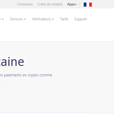
Connexion
Créer un compte
Apps
e
Services
Vérifications
Tarifs
Support
caine
 les paiements en crypto comme
.