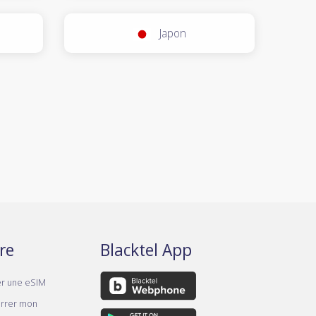
Japon
re
Blacktel App
er une eSIM
rrer mon