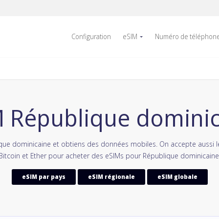
Configuration
eSIM
Numéro de téléphon
 République domini
que dominicaine et obtiens des données mobiles. On accepte aussi
Bitcoin et Ether pour acheter des eSIMs pour République dominicaine
eSIM par pays
eSIM régionale
eSIM globale