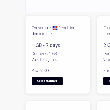
Couverture:
République
Cou
dominicaine
dom
1 GB - 7 days
2 G
Données: 1 GB
Don
Validité: 7 Jours
Vali
Prix: 6,00 €
Prix
Sélectionner