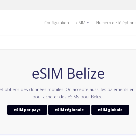
Configuration
eSIM
Numéro de téléphon
eSIM Belize
et obtiens des données mobiles. On accepte aussi les paiements en
pour acheter des eSIMs pour Belize.
eSIM par pays
eSIM régionale
eSIM globale