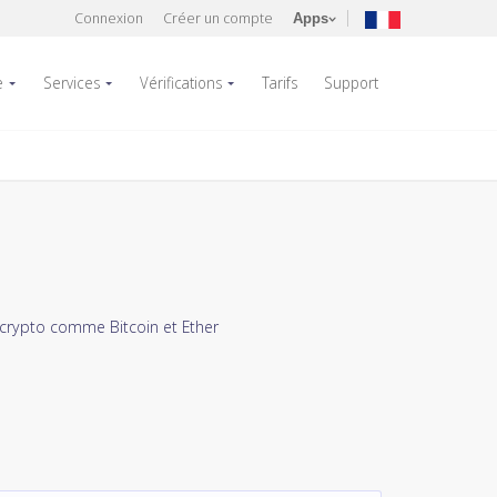
Connexion
Créer un compte
Apps
e
Services
Vérifications
Tarifs
Support
 crypto comme Bitcoin et Ether