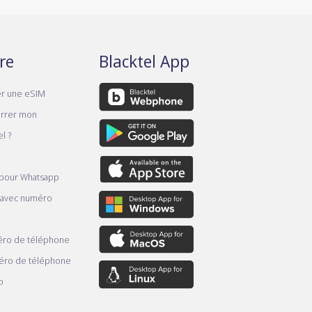
re
Blacktel App
er une eSIM
rrer mon
l ?
 pour Whatsapp
 avec numéro
ro de téléphone
éro de téléphone
o