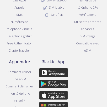
Catalogue
SIM WhatsApp
Numéros de
Appels
SIM jetable
téléphone 2FA
SMS
Sans frais
Vérifications
Numéros de
Utiliser tes propres
téléphone virtuels
appareils
Téléphone gratuit
SIM Voyage
Free Authenticator
Compatible avec
Crypto Traveler
eSIM
Apprendre
Blacktel App
Comment utiliser
une eSIM
Comment démarrer
mon téléphone
virtuel ?