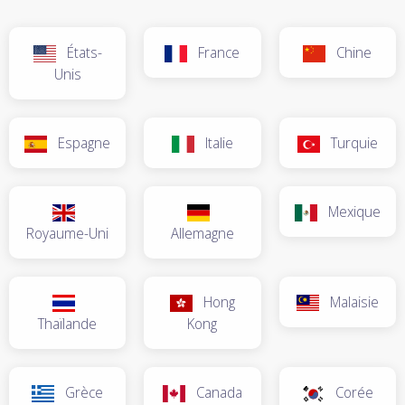
États-
France
Chine
Unis
Espagne
Italie
Turquie
Mexique
Royaume-Uni
Allemagne
Hong
Malaisie
Thaïlande
Kong
Grèce
Canada
Corée