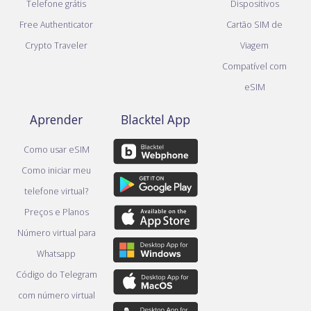
Telefone grátis
Dispositivos
Free Authenticator
Cartão SIM de
Crypto Traveler
Viagem
Compatível com
eSIM
Aprender
Blacktel App
Como usar eSIM
Como iniciar meu
telefone virtual?
Preços e Planos
Número virtual para
Whatsapp
Código do Telegram
com número virtual