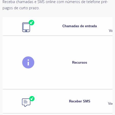
Receba chamadas e SMS online com números de telefone pré-
pagos de curto prazo.
Chamadas de entrada
Voc
Recursos
Receber SMS
Você