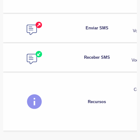
Enviar SMS
Voc
Receber SMS
Você
Con
Recursos