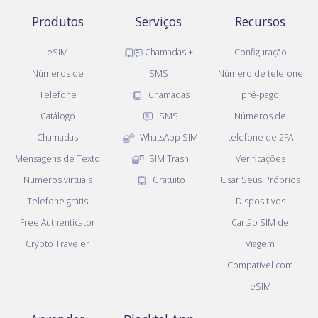
Produtos
Serviços
Recursos
eSIM
Chamadas +
Configuração
Números de
SMS
Número de telefone
Telefone
Chamadas
pré-pago
Catálogo
SMS
Números de
Chamadas
WhatsApp SIM
telefone de 2FA
Mensagens de Texto
SIM Trash
Verificações
Números virtuais
Gratuito
Usar Seus Próprios
Telefone grátis
Dispositivos
Free Authenticator
Cartão SIM de
Crypto Traveler
Viagem
Compatível com
eSIM