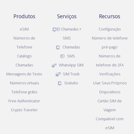
Produtos
Serviços
Recursos
eSIM
Chamadas +
Configuração
Números de
SMS
Número de telefone
Telefone
Chamadas
pré-pago
Catálogo
SMS
Números de
Chamadas
WhatsApp SIM
telefone de 2FA
Mensagens de Texto
SIM Trash
Verificações
Números virtuais
Gratuito
Usar Seus Próprios
Telefone grátis
Dispositivos
Free Authenticator
Cartão SIM de
Crypto Traveler
Viagem
Compatível com
eSIM