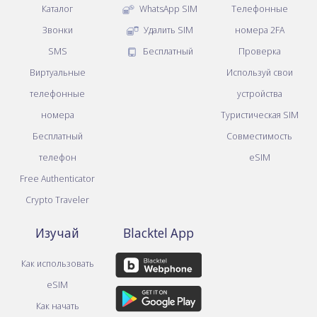
Каталог
WhatsApp SIM
Телефонные
Звонки
Удалить SIM
номера 2FA
SMS
Бесплатный
Проверка
Виртуальные
Используй свои
телефонные
устройства
номера
Туристическая SIM
Бесплатный
Совместимость
телефон
eSIM
Free Authenticator
Crypto Traveler
Изучай
Blacktel App
Как использовать
eSIM
Как начать