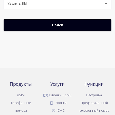
Удалить SIM
Продукты
Услуги
Функции
eSIM
Звонки + СМС
Настройка
Телефонные
Звонки
Предоплаченный
номера
СМС
телефонный номер