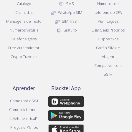
Catálogo
SMS
Números de
Chamadas
WhatsApp SIM
telefone de 2FA
Mensagens de Texto
SIM Trash
Verificações
Números virtuais
Gratuito
Usar Seus Próprios
Telefone grátis
Dispositivos
Free Authenticator
Cartão SIM de
Crypto Traveler
Viagem
Compatível com
eSIM
Aprender
Blacktel App
Como usar eSIM
Como iniciar meu
telefone virtual?
Preços e Planos