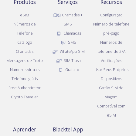
Produtos
Serviços
Recursos
eSIM
Chamadas +
Configuração
Números de
SMS
Número de telefone
Telefone
Chamadas
pré-pago
Catálogo
SMS
Números de
Chamadas
WhatsApp SIM
telefone de 2FA
Mensagens de Texto
SIM Trash
Verificações
Números virtuais
Gratuito
Usar Seus Próprios
Telefone grátis
Dispositivos
Free Authenticator
Cartão SIM de
Crypto Traveler
Viagem
Compatível com
eSIM
Aprender
Blacktel App