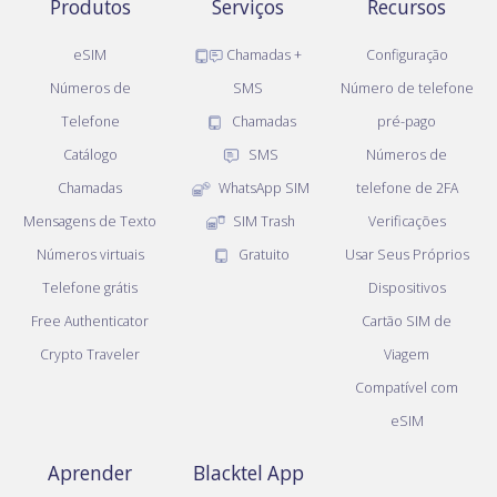
Produtos
Serviços
Recursos
eSIM
Chamadas +
Configuração
Números de
SMS
Número de telefone
Telefone
Chamadas
pré-pago
Catálogo
SMS
Números de
Chamadas
WhatsApp SIM
telefone de 2FA
Mensagens de Texto
SIM Trash
Verificações
Números virtuais
Gratuito
Usar Seus Próprios
Telefone grátis
Dispositivos
Free Authenticator
Cartão SIM de
Crypto Traveler
Viagem
Compatível com
eSIM
Aprender
Blacktel App