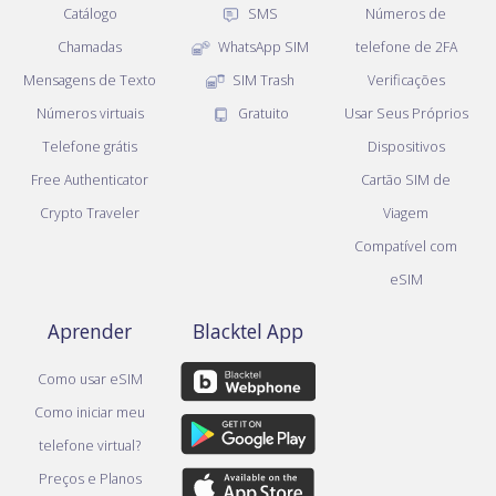
Catálogo
SMS
Números de
Chamadas
WhatsApp SIM
telefone de 2FA
Mensagens de Texto
SIM Trash
Verificações
Números virtuais
Gratuito
Usar Seus Próprios
Telefone grátis
Dispositivos
Free Authenticator
Cartão SIM de
Crypto Traveler
Viagem
Compatível com
eSIM
Aprender
Blacktel App
Como usar eSIM
Como iniciar meu
telefone virtual?
Preços e Planos