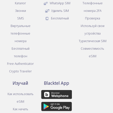
Каталог
WhatsApp SIM
Телефонные
Звонки
Удалить SIM
номера 2FA
SMS
Бесплатный
Проверка
Виртуальные
Используй свои
телефонные
устройства
номера
Туристическая SIM
Бесплатный
Совместимость
телефон
eSIM
Free Authenticator
Crypto Traveler
Изучай
Blacktel App
Как использовать
eSIM
Как начать