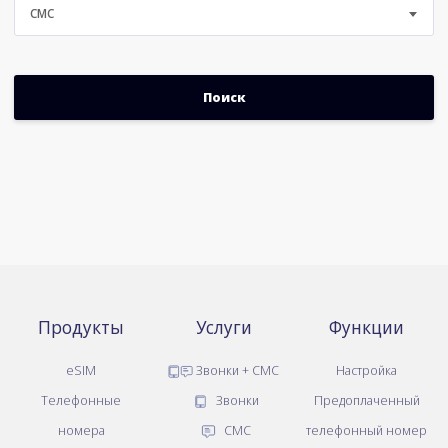
СМС
Продукты
Услуги
Функции
eSIM
Звонки + СМС
Настройка
Телефонные
Звонки
Предоплаченный
номера
СМС
телефонный номер