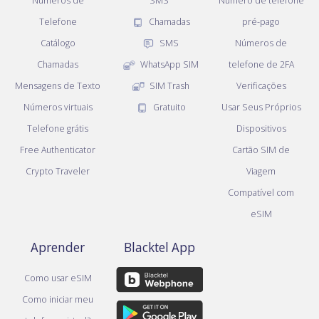
Números de
SMS
Número de telefone
Telefone
Chamadas
pré-pago
Catálogo
SMS
Números de
Chamadas
WhatsApp SIM
telefone de 2FA
Mensagens de Texto
SIM Trash
Verificações
Números virtuais
Gratuito
Usar Seus Próprios
Telefone grátis
Dispositivos
Free Authenticator
Cartão SIM de
Crypto Traveler
Viagem
Compatível com
eSIM
Aprender
Blacktel App
Como usar eSIM
Como iniciar meu