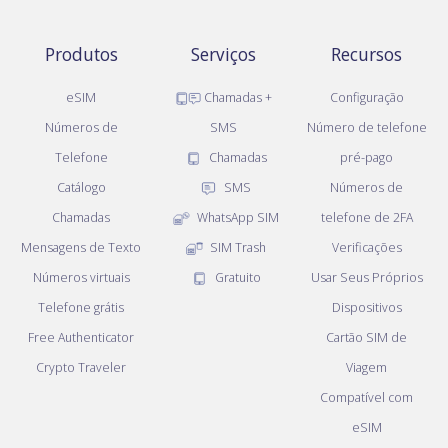
Produtos
Serviços
Recursos
eSIM
Chamadas +
Configuração
Números de
SMS
Número de telefone
Telefone
Chamadas
pré-pago
Catálogo
SMS
Números de
Chamadas
WhatsApp SIM
telefone de 2FA
Mensagens de Texto
SIM Trash
Verificações
Números virtuais
Gratuito
Usar Seus Próprios
Telefone grátis
Dispositivos
Free Authenticator
Cartão SIM de
Crypto Traveler
Viagem
Compatível com
eSIM