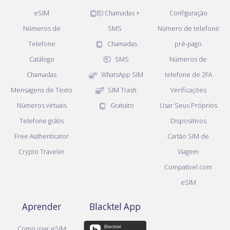
eSIM
Chamadas +
Configuração
Números de
SMS
Número de telefone
Telefone
Chamadas
pré-pago
Catálogo
SMS
Números de
Chamadas
WhatsApp SIM
telefone de 2FA
Mensagens de Texto
SIM Trash
Verificações
Números virtuais
Gratuito
Usar Seus Próprios
Telefone grátis
Dispositivos
Free Authenticator
Cartão SIM de
Crypto Traveler
Viagem
Compatível com
eSIM
Aprender
Blacktel App
Como usar eSIM