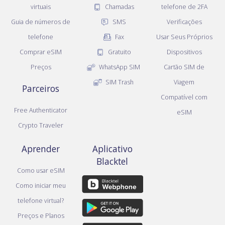
virtuais
Chamadas
telefone de 2FA
Guia de números de
SMS
Verificações
telefone
Fax
Usar Seus Próprios
Comprar eSIM
Gratuito
Dispositivos
Preços
WhatsApp SIM
Cartão SIM de
SIM Trash
Viagem
Parceiros
Compatível com
Free Authenticator
eSIM
Crypto Traveler
Aprender
Aplicativo
Blacktel
Como usar eSIM
Como iniciar meu
telefone virtual?
Preços e Planos