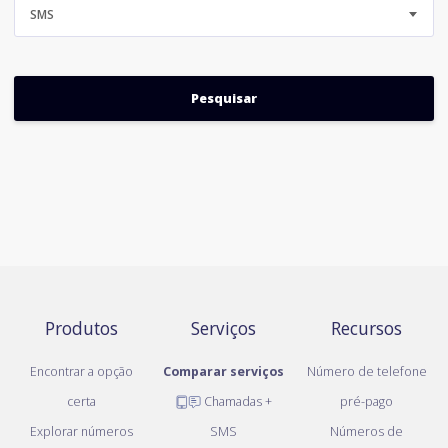
SMS
Produtos
Serviços
Recursos
Encontrar a opção
Comparar serviços
Número de telefone
certa
Chamadas +
pré-pago
Explorar números
SMS
Números de