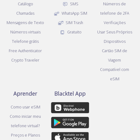
Catálogo
SMS
Números de
Chamadas
WhatsApp SIM
telefone de 2FA
Mensagens de Texto
SIM Trash
Verificações
Números virtuais
Gratuito
Usar Seus Próprios
Telefone grátis
Dispositivos
Free Authenticator
Cartão SIM de
Crypto Traveler
Viagem
Compatível com
eSIM
Aprender
Blacktel App
Como usar eSIM
Como iniciar meu
telefone virtual?
Preços e Planos