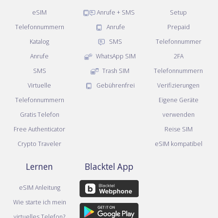
eSIM
Anrufe + SMS
Setup
Telefonnummern
Anrufe
Prepaid
Katalog
SMS
Telefonnummer
Anrufe
WhatsApp SIM
2FA
SMS
Trash SIM
Telefonnummern
Virtuelle
Gebührenfrei
Verifizierungen
Telefonnummern
Eigene Geräte
Gratis Telefon
verwenden
Free Authenticator
Reise SIM
Crypto Traveler
eSIM kompatibel
Lernen
Blacktel App
eSIM Anleitung
Wie starte ich mein
virtuelles Telefon?