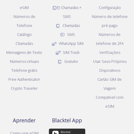
eSIM
Chamadas +
Configuração
Números de
SMS
Número de telefone
Telefone
Chamadas
pré-pago
Catálogo
SMS
Números de
Chamadas
WhatsApp SIM
telefone de 2FA
Mensagens de Texto
SIM Trash
Verificações
Números virtuais
Gratuito
Usar Seus Próprios
Telefone grátis
Dispositivos
Free Authenticator
Cartão SIM de
Crypto Traveler
Viagem
Compatível com
eSIM
Aprender
Blacktel App
Como usar eSIM