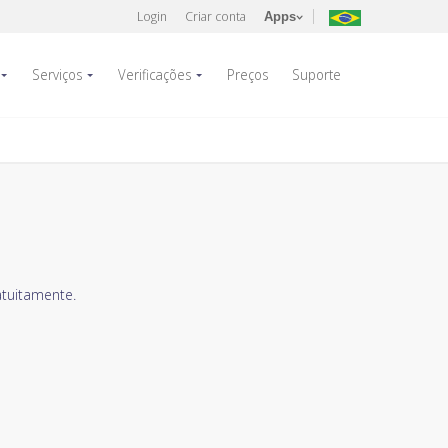
Login
Criar conta
Apps
Serviços
Verificações
Preços
Suporte
atuitamente.