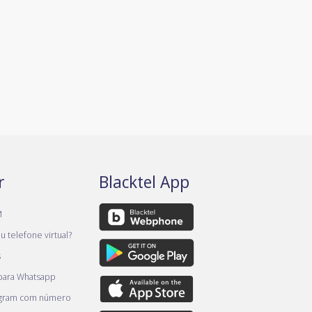
r
Blacktel App
M
 telefone virtual?
s
 para Whatsapp
egram com número