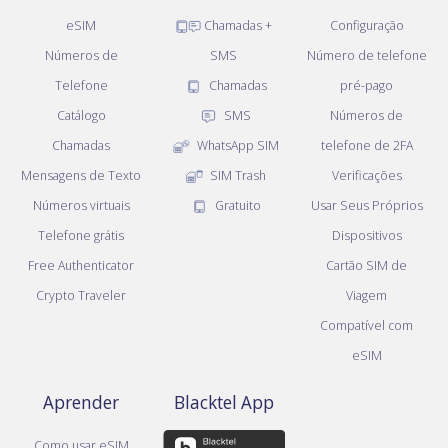
eSIM
Chamadas +
Configuração
Números de
SMS
Número de telefone
Telefone
Chamadas
pré-pago
Catálogo
SMS
Números de
Chamadas
WhatsApp SIM
telefone de 2FA
Mensagens de Texto
SIM Trash
Verificações
Números virtuais
Gratuito
Usar Seus Próprios
Telefone grátis
Dispositivos
Free Authenticator
Cartão SIM de
Crypto Traveler
Viagem
Compatível com
eSIM
Aprender
Blacktel App
Como usar eSIM