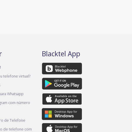
r
Blacktel App
M
 telefone virtual?
s
 para Whatsapp
egram com número
o de Telefone
o de telefone com