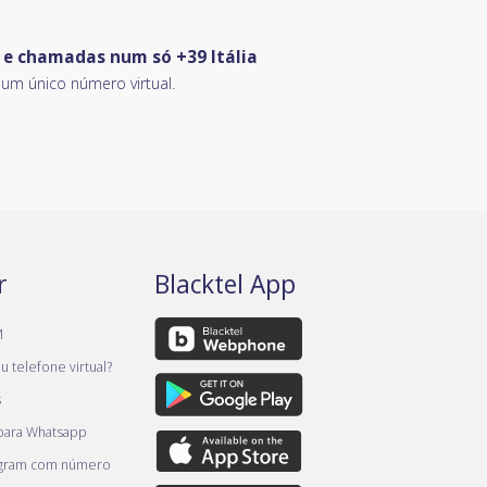
S e chamadas num só +39 Itália
m único número virtual.
r
Blacktel App
M
 telefone virtual?
s
 para Whatsapp
egram com número